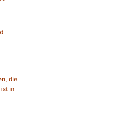
nd
n, die
st in
s