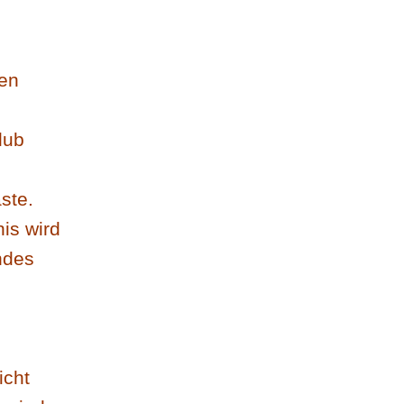
sen
lub
ste.
is wird
ndes
icht