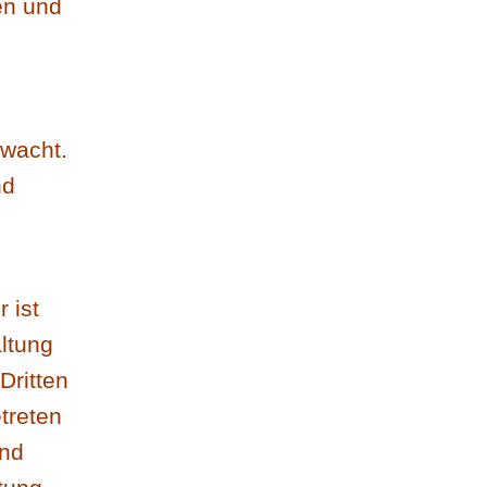
en und
wacht.
nd
 ist
ltung
Dritten
treten
und