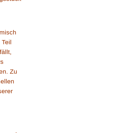
omisch
 Teil
ällt,
rs
en. Zu
ellen
serer