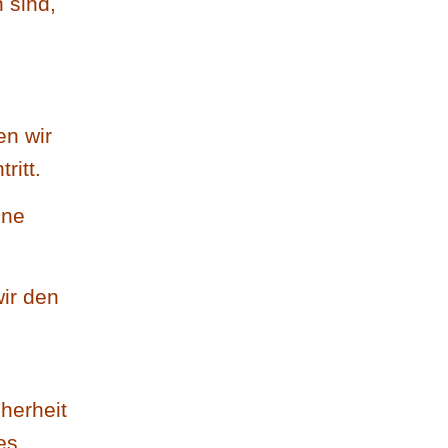
 sind,
n wir
ritt.
ine
wir den
herheit
es