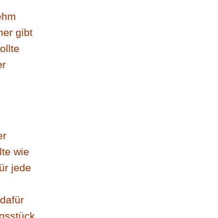
nehm
er gibt
ollte
er
er
lte wie
ür jede
dafür
gsstück